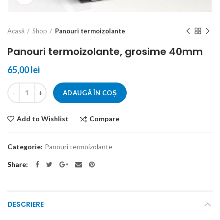
Acasă
Shop
Panouri termoizolante
Panouri termoizolante, grosime 40mm
65,00
lei
Cantitate
ADAUGĂ ÎN COȘ
Compare
Add to Wishlist
Categorie:
Panouri termoizolante
Share
DESCRIERE