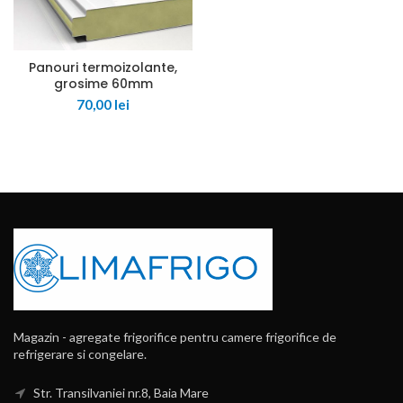
Panouri termoizolante,
grosime 60mm
70,00
lei
Magazin - agregate frigorifice pentru camere frigorifice de
refrigerare si congelare.
Str. Transilvaniei nr.8, Baia Mare