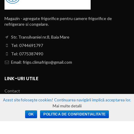
Magazin - agregate frigorifice pentru camere frigorifice de
refrigerare si congelare.
Str. Transilvaniei nr.8, Baia Mare
Tel: 0744691797
Tel: 0775387490
Email: frigo.climafrigo@gmail.com
LINK-URI UTILE
Contact
Acest site foloseşte cookies! Continuarea navigării implică acceptarea lor.
Politica de confidentialitate
Mai multe detalii
Politica de Cookies
OK
POLITICA DE CONFIDENTIALITATE